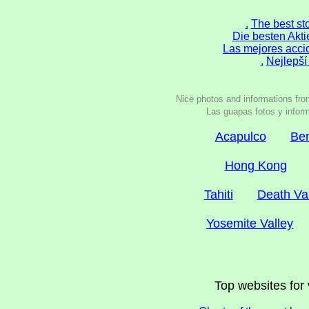
.
The best sto
Die besten Akti
Las mejores accio
.
Nejlepší 
Nice photos and informations fro
Las guapas fotos y inform
Acapulco
Be
Hong Kong
Tahiti
Death Va
Yosemite Valley
Top websites fo