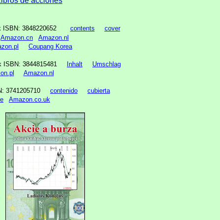
Libros de acciones
ok ISBN: 3848220652
contents
cover
Amazon.cn
Amazon.nl
zon.pl
Coupang Korea
ok ISBN: 3844815481
Inhalt
Umschlag
on.pl
Amazon.nl
SBN: 3741205710
contenido
cubierta
e
Amazon.co.uk