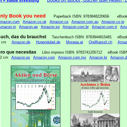
 = value investing
Books on stocks , Bücher über Aktien , 
only Book you need
Paperback ISBN: 9783848220656 eBo
mazon.com
Amazon.co.uk
Amazon.ca
Amazon.com.au
Amazon.co.jp
Amazon.in
Amazon.ae
Amazon.sg
Amazon.com.br
Amazon.com.tr
Ama
Buch, das du brauchst
Taschenbuch ISBN: 9783844815481 eBo
 22 cm
Amazon.de
Hugendubel.de
Morawa.at
Orellfuessli.ch
Amaz
bro que necesitas
Libro impreso ISBN: 9783741205712 eBook I
 22 cm
Amazon.es
Amazon.com
Amazon.com.mx
Amazon.br
Amazon.d