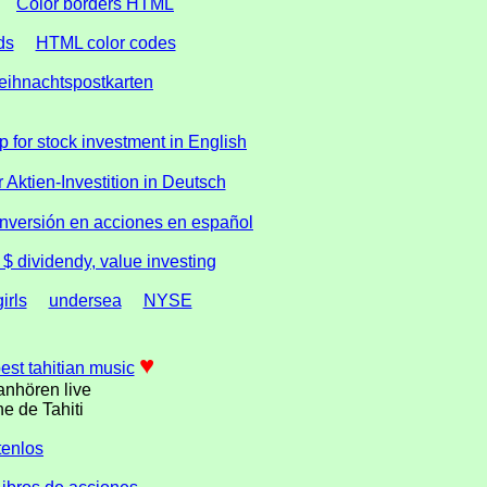
Color borders HTML
ds
HTML color codes
eihnachtspostkarten
 for stock investment in English
Aktien-Investition in Deutsch
nversión en acciones en español
 dividendy, value investing
girls
undersea
NYSE
♥
est tahitian music
nhören live
ne de Tahiti
tenlos