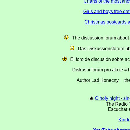
Charts of the most kn
Girls and boys free da
Christmas postcards 
The discussion forum about s
Das Diskussionsforum über
El foro de discusión sobre acc
Diskusni forum pro akcie = 
Author Lad Konecny th
🎄
O holy night - s
The Radio T
Escuchar 
Kinde