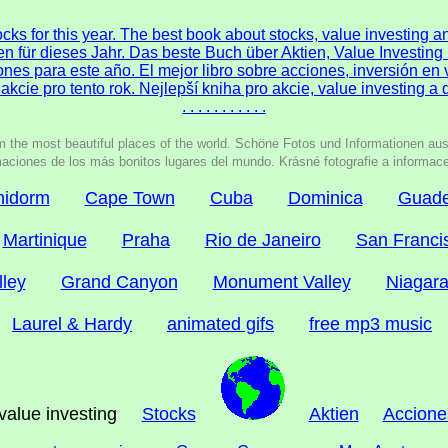
cks for this year. The best book about stocks, value investing 
en für dieses Jahr. Das beste Buch über Aktien, Value Investin
nes para este año. El mejor libro sobre acciones, inversión en 
akcie pro tento rok. Nejlepší kniha pro akcie, value investing a
. . . . . . . . . . .
m the most beautiful places of the world. Schöne Fotos und Informationen au
aciones de los más bonitos lugares del mundo. Krásné fotografie a informac
nidorm
Cape Town
Cuba
Dominica
Guade
Martinique
Praha
Rio de Janeiro
San Franci
lley
Grand Canyon
Monument Valley
Niagara
Laurel & Hardy
animated gifs
free mp3 music
r value investing
Stocks
Aktien
Accione