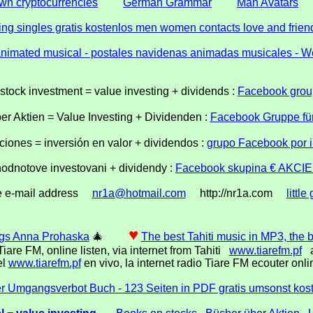
own cryptocurrencies
German Grammar
Man Avatars
ting singles gratis kostenlos men women contacts love and frien
animated musical - postales navidenas animadas musicales - W
tock investment = value investing + dividends :
Facebook group
 Aktien = Value Investing + Dividenden :
Facebook Gruppe für 
iones = inversión en valor + dividendos :
grupo Facebook por i
hodnotove investovani + dividendy :
Facebook skupina € AKCIE $
e e-mail address
nr1a@hotmail.com
http://nr1a.com
little 
♥
ings Anna Prohaska
🎄
The best Tahiti music in MP3, the b
iare FM, online listen, via internet from Tahiti
www.tiarefm.pf
a
el
www.tiarefm.pf
en vivo, la internet radio Tiare FM ecouter onli
r Umgangsverbot Buch - 123 Seiten in PDF gratis umsonst kos