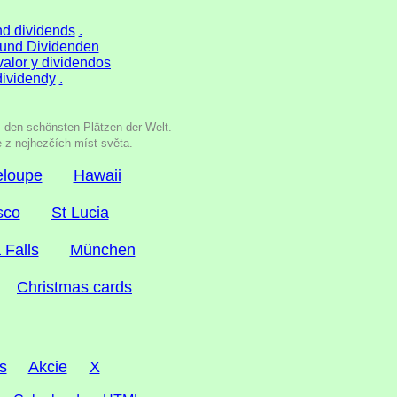
and dividends
.
g und Dividenden
valor y dividendos
 dividendy
.
s den schönsten Plätzen der Welt.
e z nejhezčích míst světa.
loupe
Hawaii
sco
St Lucia
 Falls
München
Christmas cards
s
Akcie
X